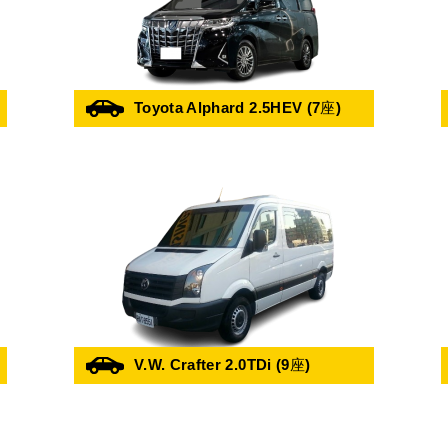
Toyota Alphard 2.5HEV (7座)
V.W. Crafter 2.0TDi (9座)