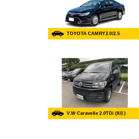
TOYOTA CAMRY2.0/2.5
V.W Caravelle 2.0TDi (9座)