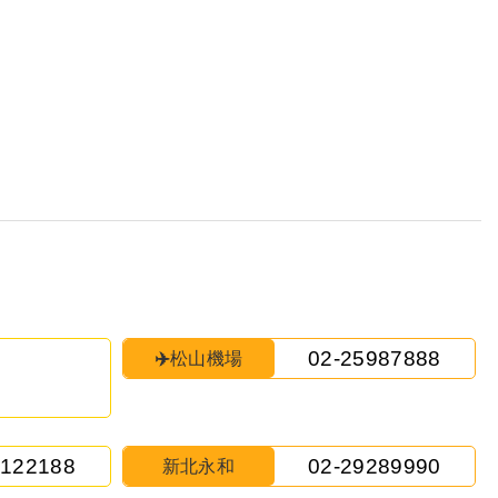
02-25987888
✈️松山機場
9122188
02-29289990
新北永和