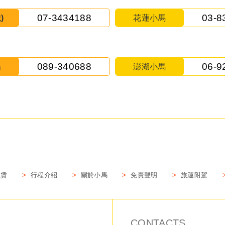
07-3434188
03-8
)
花蓮小馬
089-340688
06-9
場
澎湖小馬
租賃
行程介紹
關於小馬
免責聲明
旅運附駕
CONTACTS