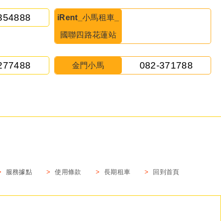
354888
iRent_小馬租車_
國聯四路花蓮站
277488
082-371788
金門小馬
服務據點
使用條款
長期租車
回到首頁