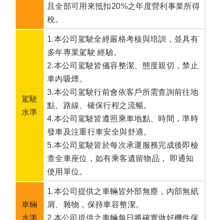
且全部可用來抵扣20%之年度營利事業所得
稅。
1.本公司駕駛全經嚴格考核與培訓，並具有
多年專業駕駛 經驗。
2.本公司駕駛皆儀容整潔、態度親切，禁止
車內吸煙。
3.本公司駕駛行前會依客戶所需查詢前往地
駕駛
點、路線、確保行程之流暢。
水準
4.本公司駕駛皆遵照乘車地點、時間，準時
發車及注重行車安全與舒適。
5.本公司駕駛皆於每次承運服務完成後即檢
查全車座位，如有乘客遺留物品， 即通知
使用單位。
1.本公司提供之車輛皆外部無塵，內部無紙
車輛
屑、雜物，保持車容整潔。
水準
2.本公司提供之車輛每日將確實做好機件保