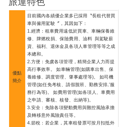
旅運特色
目前國內各績優企業多已採用〝長租代替買
車與僱用駕駛〞，其因如下：
1.經濟：租車費用遠低於買車、車輛保養維
修、牌燃稅捐、保險費用、油料 ​ 與駕駛薪
資、福利、退休金及各項人車管理等等之成
本總和。
2.方便：免虞各項管理，精簡企業人力而提
高行事效率。 如車輛管理(如購車出售、保
優點
養維修、調度管理、肇事處理等)。 如司機
簡介
管理(如任免考核、請假脫班、勤務安排,’服
務行為等)。 如費用管理(如各項人、車費用
之申請、審核、核發、出納等)。
3.安全：免除各項變動費用與難控風險承擔
及轉移意外風險責任等。
4.節稅：若企業，其車租發票可按月扣抵外