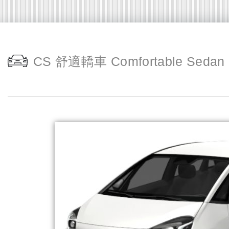
CS 舒適轎車 Comfortable Sedan