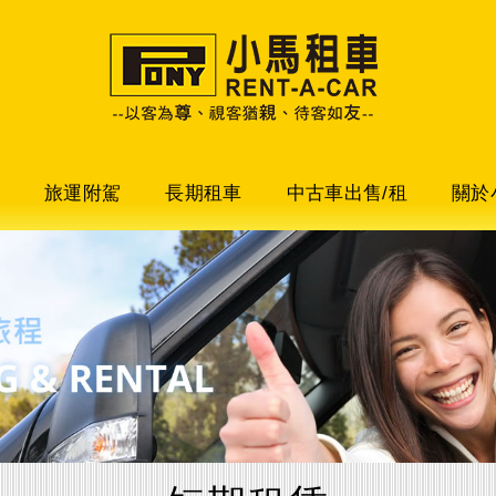
網站名稱
旅運附駕
長期租車
中古車出售/租
關於