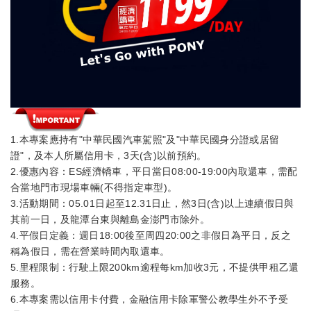
1.本專案應持有"中華民國汽車駕照"及"中華民國身分證或居留
證"，及本人所屬信用卡，3天(含)以前預約。
2.優惠內容：ES經濟轎車，平日當日08:00-19:00內取還車，需配
合當地門市現場車輛(不得指定車型)。
3.活動期間：05.01日起至12.31日止，然3日(含)以上連續假日與
其前一日，及龍潭台東與離島金澎門市除外。
4.平假日定義：週日18:00後至周四20:00之非假日為平日，反之
稱為假日，需在營業時間內取還車。
5.里程限制：行駛上限200km逾程每km加收3元，不提供甲租乙還
服務。
6.本專案需以信用卡付費，金融信用卡除軍警公教學生外不予受